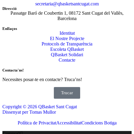
secretaria@qbasketsantcugat.com
Direcció
Passatge Baró de Coubertin 1, 08172 Sant Cugat del Vallès,
Barcelona
Enllaços
Identitat
El Nostre Projecte
Protocols de Transparència
Escoleta QBasket
QBasket Solidari
Contacte
Contacta'ns!
Necessites posar-te en contacte? Truca’ns!
Trucar
Copyright © 2026 QBasket Sant Cugat
Dissenyat per Tomas Mullor
Política de Privacitat
Accessibilitat
Condicions Botiga
Compra
0