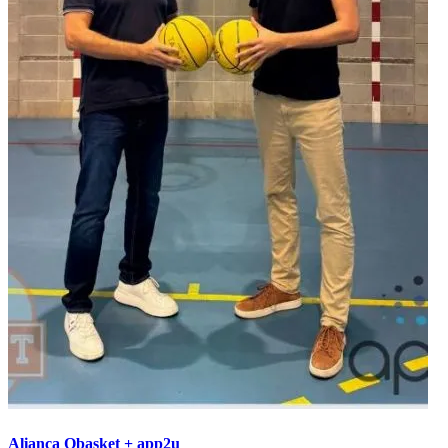
Aliança Qbasket + app2u