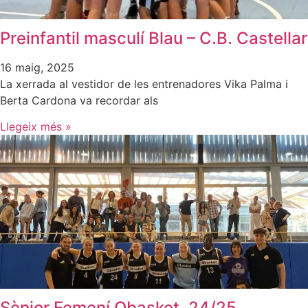
Preinfantil masculí Blau – C.B. Castellar
16 maig, 2025
La xerrada al vestidor de les entrenadores Vika Palma i
Berta Cardona va recordar als
Llegeix més »
Sènior Femení Qbasket. 24/25