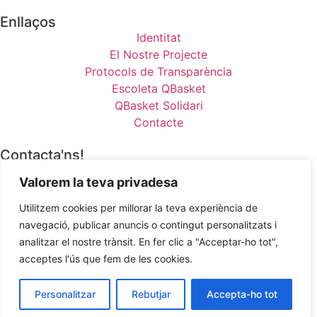
Enllaços
Identitat
El Nostre Projecte
Protocols de Transparència
Escoleta QBasket
QBasket Solidari
Contacte
Contacta'ns!
Necessites posar-te en contacte? Truca’ns!
Valorem la teva privadesa
Trucar
Utilitzem cookies per millorar la teva experiència de
navegació, publicar anuncis o contingut personalitzats i
Copyright © 2026 QBasket Sant Cugat
analitzar el nostre trànsit. En fer clic a "Acceptar-ho tot",
Dissenyat per Tomas Mullor
acceptes l'ús que fem de les cookies.
Política de Privacitat
Accessibilitat
Condicions Botiga
Personalitzar
Rebutjar
Accepta-ho tot