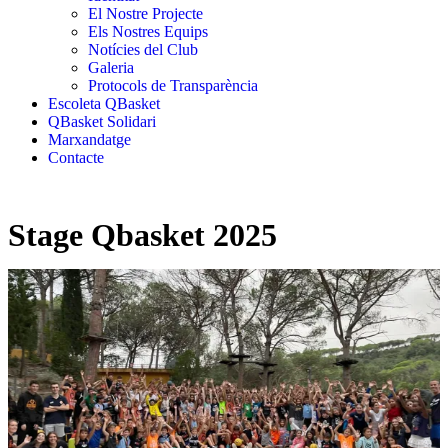
El Nostre Projecte
Els Nostres Equips
Notícies del Club
Galeria
Protocols de Transparència
Escoleta QBasket
QBasket Solidari
Marxandatge
Contacte
Stage Qbasket 2025