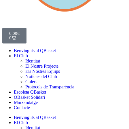
0,00
€
0
Benvinguts al QBasket
El Club
Identitat
El Nostre Projecte
Els Nostres Equips
Notícies del Club
Galeria
Protocols de Transparència
Escoleta QBasket
QBasket Solidari
Marxandatge
Contacte
Benvinguts al QBasket
El Club
Identitat