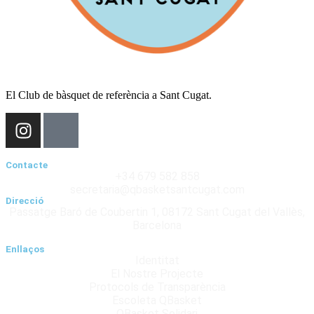
El Club de bàsquet de referència a Sant Cugat.
Contacte
+34 679 582 858
secretaria@qbasketsantcugat.com
Direcció
Passatge Baró de Coubertin 1, 08172 Sant Cugat del Vallès,
Barcelona
Enllaços
Identitat
El Nostre Projecte
Protocols de Transparència
Escoleta QBasket
QBasket Solidari