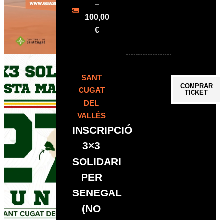
–
100,00
€
SANT
COMPRAR
CUGAT
TICKET
DEL
VALLÈS
INSCRIPCIÓ
3×3
SOLIDARI
PER
SENEGAL
(NO