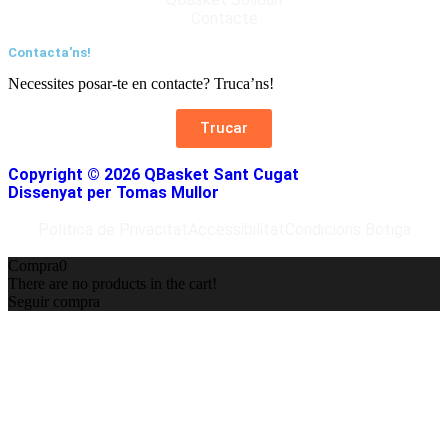
Contacte
Contacta'ns!
Necessites posar-te en contacte? Truca’ns!
Trucar
Copyright © 2026 QBasket Sant Cugat
Dissenyat per Tomas Mullor
Política de Privacitat
Accessibilitat
Condicions Botiga
Compra
0
There are no products in the cart!
Seguir compra