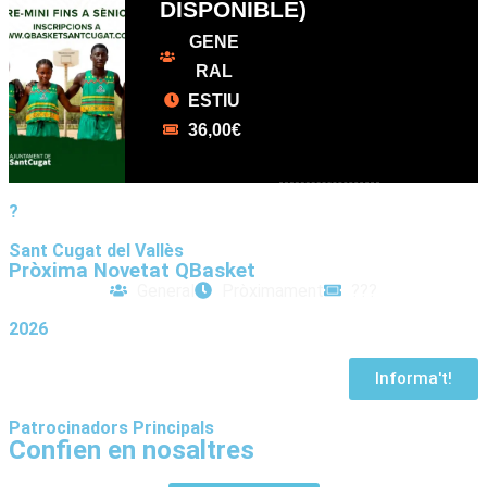
DISPONIBLE)
GENE
RAL
ESTIU
36,00
€
?
Sant Cugat del Vallès
Pròxima Novetat QBasket
General
Pròximament
???
2026
Informa't!
Patrocinadors Principals
Confien en nosaltres