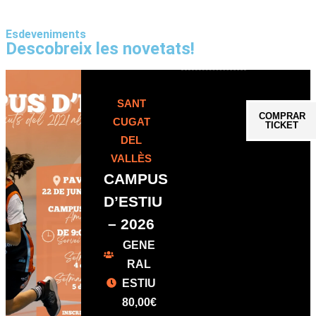
Esdeveniments
Descobreix les novetats!
SANT
COMPRAR
CUGAT
TICKET
DEL
VALLÈS
CAMPUS
D’ESTIU
– 2026
GENE
RAL
ESTIU
80,00
€