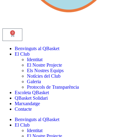
0
Benvinguts al QBasket
El Club
Identitat
El Nostre Projecte
Els Nostres Equips
Notícies del Club
Galeria
Protocols de Transparència
Escoleta QBasket
QBasket Solidari
Marxandatge
Contacte
Benvinguts al QBasket
El Club
Identitat
El Nostre Projecte