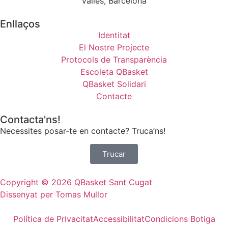
Vallès, Barcelona
Enllaços
Identitat
El Nostre Projecte
Protocols de Transparència
Escoleta QBasket
QBasket Solidari
Contacte
Contacta'ns!
Necessites posar-te en contacte? Truca’ns!
Trucar
Copyright © 2026 QBasket Sant Cugat
Dissenyat per Tomas Mullor
Política de Privacitat
Accessibilitat
Condicions Botiga