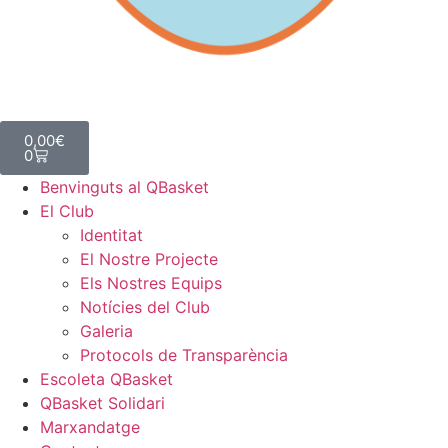
0,00
€
0
Benvinguts al QBasket
El Club
Identitat
El Nostre Projecte
Els Nostres Equips
Notícies del Club
Galeria
Protocols de Transparència
Escoleta QBasket
QBasket Solidari
Marxandatge