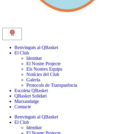
0
Benvinguts al QBasket
El Club
Identitat
El Nostre Projecte
Els Nostres Equips
Notícies del Club
Galeria
Protocols de Transparència
Escoleta QBasket
QBasket Solidari
Marxandatge
Contacte
Benvinguts al QBasket
El Club
Identitat
El Nostre Projecte