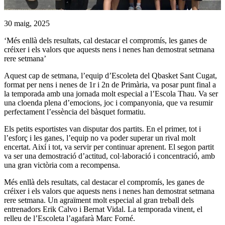
30 maig, 2025
‘Més enllà dels resultats, cal destacar el compromís, les ganes de
créixer i els valors que aquests nens i nenes han demostrat setmana
rere setmana’
Aquest cap de setmana, l’equip d’Escoleta del Qbasket Sant Cugat,
format per nens i nenes de 1r i 2n de Primària, va posar punt final a
la temporada amb una jornada molt especial a l’Escola Thau. Va ser
una cloenda plena d’emocions, joc i companyonia, que va resumir
perfectament l’essència del bàsquet formatiu.
Els petits esportistes van disputar dos partits. En el primer, tot i
l’esforç i les ganes, l’equip no va poder superar un rival molt
encertat. Així i tot, va servir per continuar aprenent. El segon partit
va ser una demostració d’actitud, col·laboració i concentració, amb
una gran victòria com a recompensa.
Més enllà dels resultats, cal destacar el compromís, les ganes de
créixer i els valors que aquests nens i nenes han demostrat setmana
rere setmana. Un agraïment molt especial al gran treball dels
entrenadors Erik Calvo i Bernat Vidal. La temporada vinent, el
relleu de l’Escoleta l’agafarà Marc Forné.