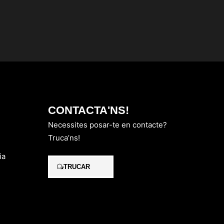
CONTACTA'NS!
Necessites posar-te en contacte?
Truca’ns!
ia
TRUCAR