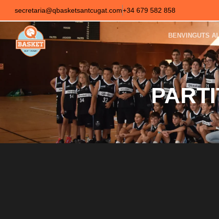
secretaria@qbasketsantcugat.com
+34 679 582 858
BENVINGUTS A
PARTI