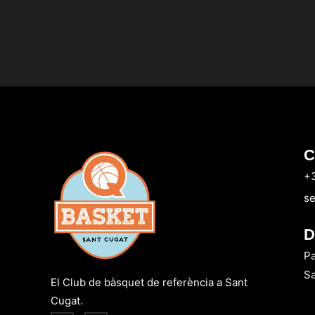
C
+
se
D
Pa
Sa
El Club de bàsquet de referència a Sant
Cugat.