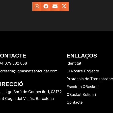
ONTACTE
ENLLAÇOS
34 679 582 858
Identitat
cretaria@qbasketsantcugat.com
El Nostre Projecte
Protocols de Transparènc
IRECCIÓ
Escoleta QBasket
ssatge Baró de Coubertin 1, 08172
QBasket Solidari
nt Cugat del Vallès, Barcelona
Contacte