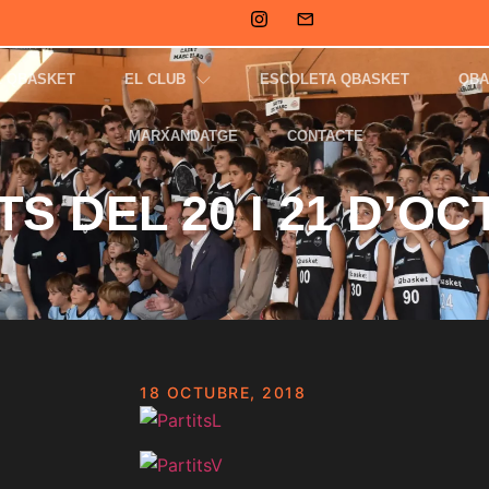
L QBASKET
EL CLUB
ESCOLETA QBASKET
QBA
MARXANDATGE
CONTACTE
TS DEL 20 I 21 D’O
18 OCTUBRE, 2018