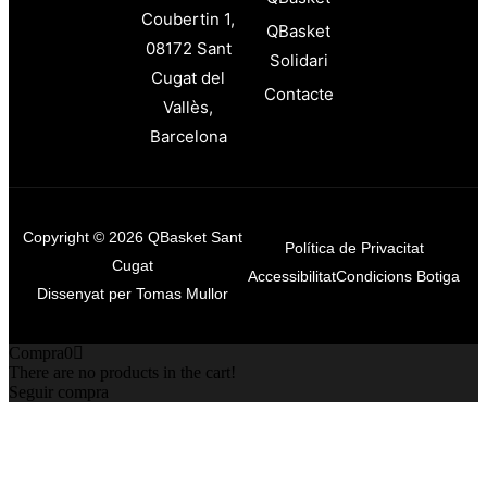
Coubertin 1,
QBasket
08172 Sant
Solidari
Cugat del
Contacte
Vallès,
Barcelona
Copyright © 2026 QBasket Sant
Política de Privacitat
Cugat
Accessibilitat
Condicions Botiga
Dissenyat per Tomas Mullor
Compra
0
There are no products in the cart!
Seguir compra