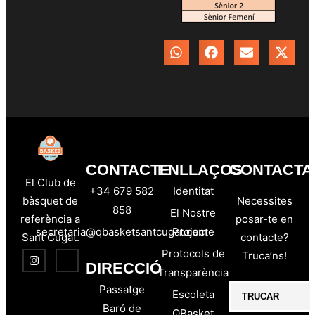
CONTACTE
ENLLAÇOS
CONTACTA'
El Club de
+34 679 582
Identitat
bàsquet de
Necessites
858
El Nostre
referència a
posar-te en
secretaria@qbasketsantcugat.com
Projecte
Sant Cugat.
contacte?
Protocols de
Truca’ns!
DIRECCIÓ
Transparència
Passatge
Escoleta
TRUCAR
Baró de
QBasket