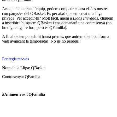
Ara que hem creat l’equip, podem competir contra els/les nostres
companys/es del QBasket. És per això que em creat una lliga
privada. Per accedir-hi? Molt fàcil, anem a
Ligas Privadas,
cliquem
a inscribir i busquem QBasket i ens demanarà una contrasenya (no
ho digueu gaire fort, però és QFamilia).
A final de temporada hi haurà premis, que anirem dient conforma
vagi avançant la temporada!! No us ho perdeu!!
Per registrar-vos
Nom de la Lliga: QBasket
Contrasenya: QFamilia
#Animeu-vos #QFamilia