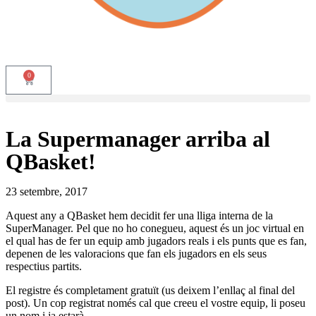
0
La Supermanager arriba al
QBasket!
23 setembre, 2017
Aquest any a QBasket hem decidit fer una lliga interna de la
SuperManager. Pel que no ho conegueu, aquest és un joc virtual en
el qual has de fer un equip amb jugadors reals i els punts que es fan,
depenen de les valoracions que fan els jugadors en els seus
respectius partits.
El registre és completament gratuït (us deixem l’enllaç al final del
post). Un cop registrat només cal que creeu el vostre equip, li poseu
un nom i ja estarà.