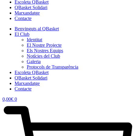
Escoleta QBasket
QBasket Solidari
Marxandatge
Contacte
Benvinguts al QBasket
El Club
Identitat
El Nostre Projecte
Els Nostres Equips
Notícies del Club
Galeria
Protocols de Transparència
Escoleta QBasket
QBasket Solidari
Marxandatge
Contacte
0,00
€
0