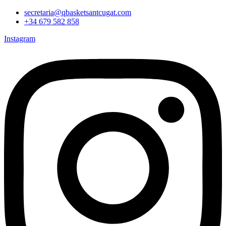
Vés
secretaria@qbasketsantcugat.com
al
+34 679 582 858
contingut
Instagram