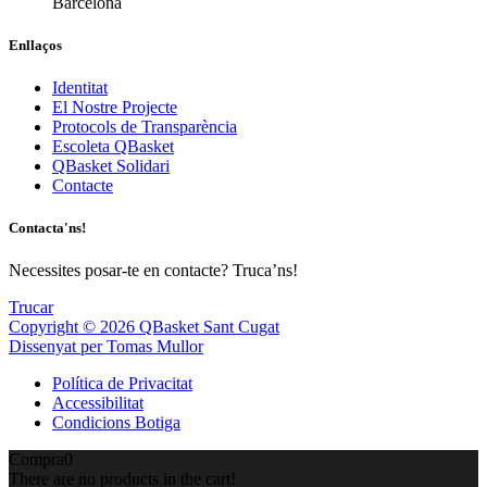
Barcelona
Enllaços
Identitat
El Nostre Projecte
Protocols de Transparència
Escoleta QBasket
QBasket Solidari
Contacte
Contacta'ns!
Necessites posar-te en contacte? Truca’ns!
Trucar
Copyright © 2026 QBasket Sant Cugat
Dissenyat per Tomas Mullor
Política de Privacitat
Accessibilitat
Condicions Botiga
Compra
0
There are no products in the cart!