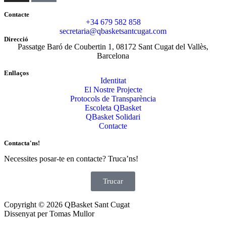
Contacte
+34 679 582 858
secretaria@qbasketsantcugat.com
Direcció
Passatge Baró de Coubertin 1, 08172 Sant Cugat del Vallès,
Barcelona
Enllaços
Identitat
El Nostre Projecte
Protocols de Transparència
Escoleta QBasket
QBasket Solidari
Contacte
Contacta'ns!
Necessites posar-te en contacte? Truca’ns!
Trucar
Copyright © 2026 QBasket Sant Cugat
Dissenyat per Tomas Mullor