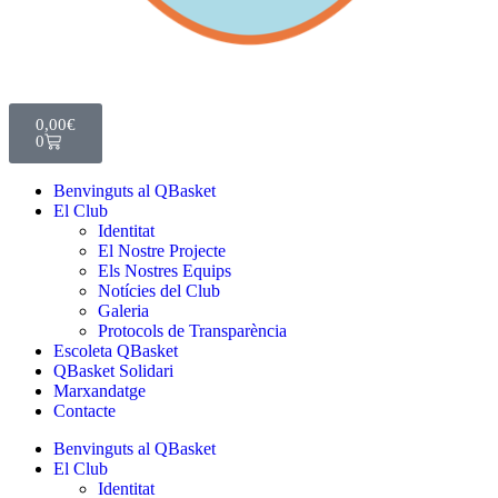
0,00
€
0
Benvinguts al QBasket
El Club
Identitat
El Nostre Projecte
Els Nostres Equips
Notícies del Club
Galeria
Protocols de Transparència
Escoleta QBasket
QBasket Solidari
Marxandatge
Contacte
Benvinguts al QBasket
El Club
Identitat