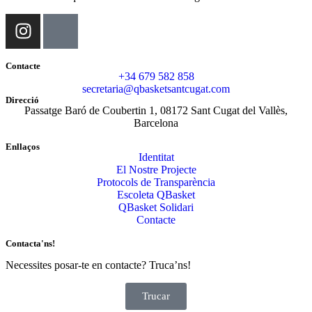
Contacte
+34 679 582 858
secretaria@qbasketsantcugat.com
Direcció
Passatge Baró de Coubertin 1, 08172 Sant Cugat del Vallès,
Barcelona
Enllaços
Identitat
El Nostre Projecte
Protocols de Transparència
Escoleta QBasket
QBasket Solidari
Contacte
Contacta'ns!
Necessites posar-te en contacte? Truca’ns!
Trucar