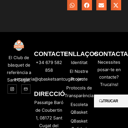
CONTACTE
ENLLAÇOS
CONTACTA
El Club de
Necessites
+34 679 582
Identitat
bàsquet de
posar-te en
858
El Nostre
referència a
contacte?
secretaria@qbasketsantcugat.com
Projecte
Sant Cugat.
Truca’ns!
Protocols de
DIRECCIÓ
Transparència
TRUCAR
Passatge Baró
Escoleta
de Coubertin
QBasket
1, 08172 Sant
QBasket
Cugat del