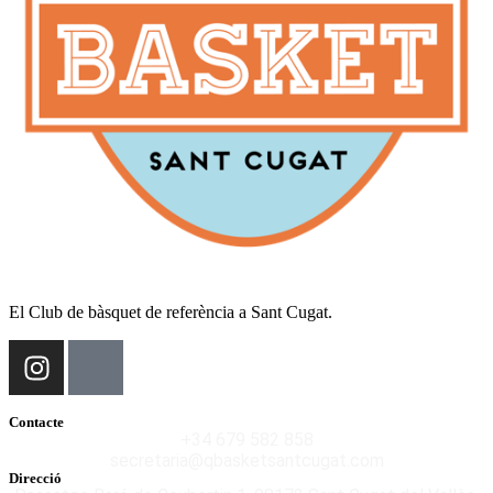
El Club de bàsquet de referència a Sant Cugat.
Contacte
+34 679 582 858
secretaria@qbasketsantcugat.com
Direcció