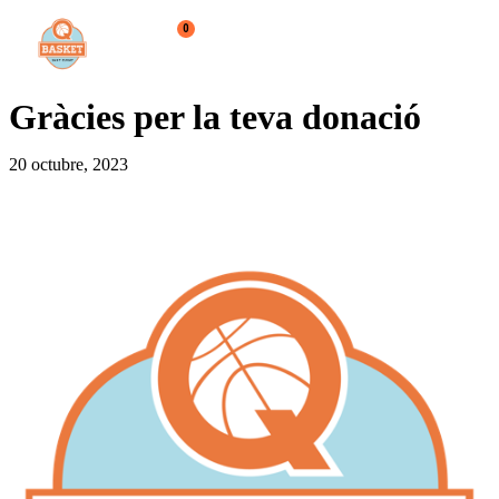
0
BENVINGUTS AL QBASKET
ESCOLETA QBASKET
QBASKET SOLIDARI
Gràcies per la teva donació
20 octubre, 2023