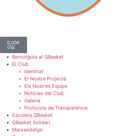
0,00
€
0
Benvinguts al QBasket
El Club
Identitat
El Nostre Projecte
Els Nostres Equips
Notícies del Club
Galeria
Protocols de Transparència
Escoleta QBasket
QBasket Solidari
Marxandatge