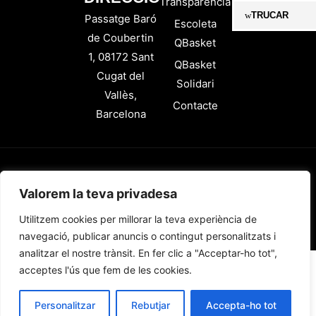
Transparència
TRUCAR
Passatge Baró
Escoleta
de Coubertin
QBasket
1, 08172 Sant
QBasket
Cugat del
Solidari
Vallès,
Contacte
Barcelona
Copyright © 2026 QBasket Sant
Política de Privacitat
Accessibilitat
Valorem la teva privadesa
Cugat
Condicions Botiga
Dissenyat per Tomas Mullor
Utilitzem cookies per millorar la teva experiència de
navegació, publicar anuncis o contingut personalitzats i
analitzar el nostre trànsit. En fer clic a "Acceptar-ho tot",
acceptes l'ús que fem de les cookies.
Personalitzar
Rebutjar
Accepta-ho tot