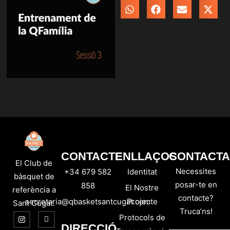
CONTACTE
ENLLAÇOS
CONTACTA
El Club de
Necessites
+34 679 582
Identitat
bàsquet de
posar-te en
858
El Nostre
referència a
contacte?
secretaria@qbasketsantcugat.com
Projecte
Sant Cugat.
Truca’ns!
Protocols de
DIRECCIÓ