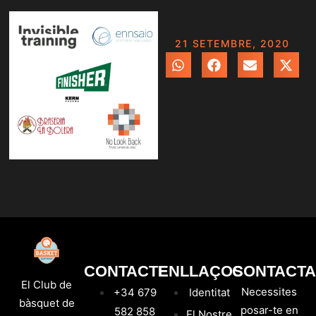
21 SETEMBRE, 2020
CONTACTE
ENLLAÇOS
CONTACTA
El Club de
Necessites
+34 679
Identitat
bàsquet de
posar-te en
582 858
El Nostre