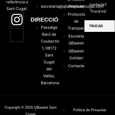
referència a
contacte?
secretaria@qbasketsantcugat.com
Projecte
Sant Cugat.
Truca’ns!
Protocols
DIRECCIÓ
de
TRUCAR
Passatge
Transparència
Baró de
Escoleta
Coubertin
QBasket
1, 08172
QBasket
Sant
Solidari
Cugat
Contacte
del
Vallès,
Barcelona
Copyright © 2026 QBasket Sant
Política de Privacitat
Cugat