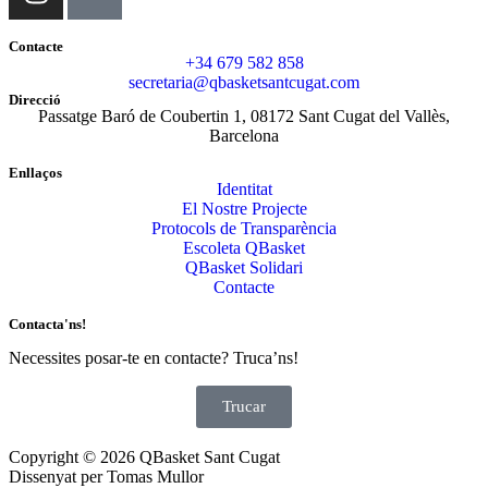
Contacte
+34 679 582 858
secretaria@qbasketsantcugat.com
Direcció
Passatge Baró de Coubertin 1, 08172 Sant Cugat del Vallès,
Barcelona
Enllaços
Identitat
El Nostre Projecte
Protocols de Transparència
Escoleta QBasket
QBasket Solidari
Contacte
Contacta'ns!
Necessites posar-te en contacte? Truca’ns!
Trucar
Copyright © 2026 QBasket Sant Cugat
Dissenyat per Tomas Mullor