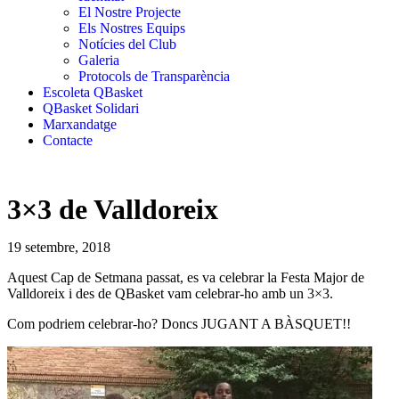
El Nostre Projecte
Els Nostres Equips
Notícies del Club
Galeria
Protocols de Transparència
Escoleta QBasket
QBasket Solidari
Marxandatge
Contacte
3×3 de Valldoreix
19 setembre, 2018
Aquest Cap de Setmana passat, es va celebrar la Festa Major de
Valldoreix i des de QBasket vam celebrar-ho amb un 3×3.
Com podriem celebrar-ho? Doncs JUGANT A BÀSQUET!!