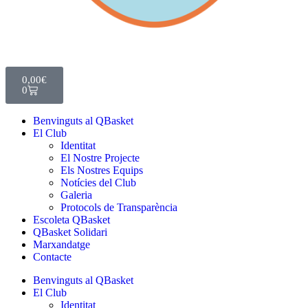
0,00
€
0
Benvinguts al QBasket
El Club
Identitat
El Nostre Projecte
Els Nostres Equips
Notícies del Club
Galeria
Protocols de Transparència
Escoleta QBasket
QBasket Solidari
Marxandatge
Contacte
Benvinguts al QBasket
El Club
Identitat