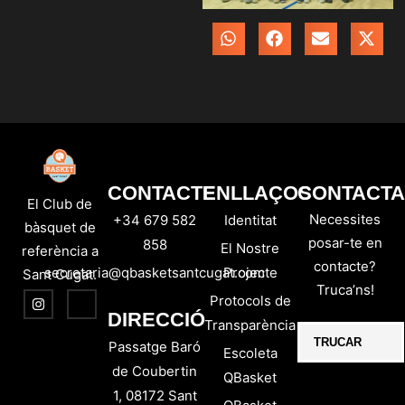
CONTACTE
ENLLAÇOS
CONTACTA
El Club de
Necessites
+34 679 582
Identitat
bàsquet de
posar-te en
858
El Nostre
referència a
contacte?
secretaria@qbasketsantcugat.com
Projecte
Sant Cugat.
Truca’ns!
Protocols de
DIRECCIÓ
Transparència
TRUCAR
Passatge Baró
Escoleta
de Coubertin
QBasket
1, 08172 Sant