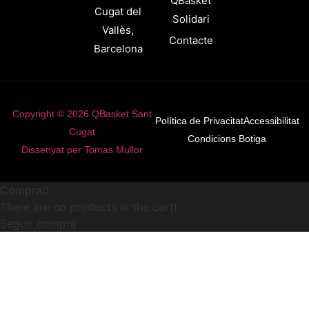
QBasket
Cugat del
Solidari
Vallès,
Contacte
Barcelona
Copyright © 2026 QBasket Sant
Política de Privacitat
Accessibilitat
Cugat
Condicions Botiga
Dissenyat per Tomas Mullor
Compra
0
There are no products in the cart!
Seguir compra